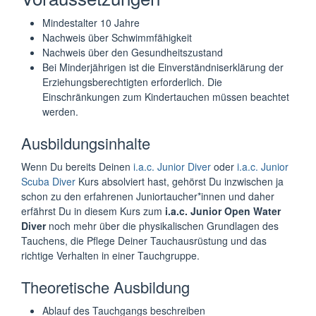
Neuhofen
und Traun
Mindestalter 10 Jahre
Nachweis über Schwimmfähigkeit
Nachweis über den Gesundheitszustand
Bei Minderjährigen ist die Einverständniserklärung der
Erziehungsberechtigten erforderlich. Die
Einschränkungen zum Kindertauchen müssen beachtet
werden.
Ausbildungsinhalte
Wenn Du bereits Deinen
i.a.c. Junior Diver
oder
i.a.c. Junior
Scuba Diver
Kurs absolviert hast, gehörst Du inzwischen ja
schon zu den erfahrenen Juniortaucher*innen und daher
erfährst Du in diesem Kurs zum
i.a.c. Junior Open Water
Diver
noch mehr über die physikalischen Grundlagen des
Tauchens, die Pflege Deiner Tauchausrüstung und das
richtige Verhalten in einer Tauchgruppe.
Theoretische Ausbildung
Ablauf des Tauchgangs beschreiben