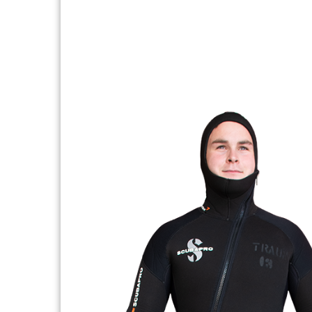
Neuhofen
und Traun