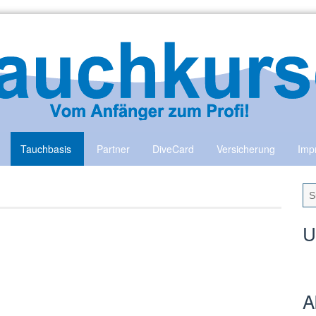
Tauchbasis
Partner
DiveCard
Versicherung
Imp
U
A